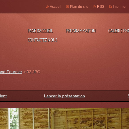
Accueil
Plan du site
RSS
Imprimer
PAGE D'ACCUEIL
PROGRAMMATION
GALERIE PH
CONTACTEZ NOUS
and Fournier
>
02.JPG
dent
Lancer la présentation