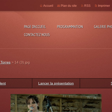
Accueil
Plan du site
RSS
Imprimer
PAGE D'ACCUEIL
PROGRAMMATION
GALERIE PH
CONTACTEZ NOUS
 Torres
>
14 (3).jpg
dent
Lancer la présentation