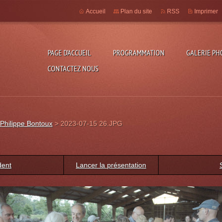
Accueil
Plan du site
RSS
Imprimer
PAGE D'ACCUEIL
PROGRAMMATION
GALERIE PH
CONTACTEZ NOUS
Philippe Bontoux
>
2023-07-15 26.JPG
dent
Lancer la présentation